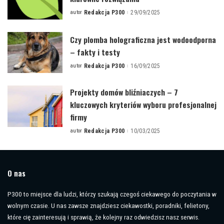
autor
Redakcja P300
29/09/2025
Posted
by
Czy plomba holograficzna jest wodoodporna
– fakty i testy
autor
Redakcja P300
16/09/2025
Posted
by
Projekty domów bliźniaczych – 7
kluczowych kryteriów wyboru profesjonalnej
firmy
autor
Redakcja P300
10/03/2025
Posted
by
O nas
P300 to miejsce dla ludzi, którzy szukają czegoś ciekawego do poczytania w
wolnym czasie. U nas zawsze znajdziesz ciekawostki, poradniki, felietony,
które cię zainteresują i sprawią, że kolejny raz odwiedzisz nasz serwis.