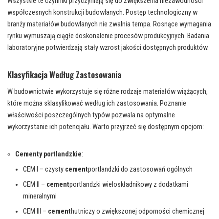
Wszystkie te czynniki przyczyniają się do zwiększenia niezawodności
współczesnych konstrukcji budowlanych. Postęp technologiczny w
branży materiałów budowlanych nie zwalnia tempa. Rosnące wymagania
rynku wymuszają ciągłe doskonalenie procesów produkcyjnych. Badania
laboratoryjne potwierdzają stały wzrost jakości dostępnych produktów.
Klasyfikacja Według Zastosowania
W budownictwie wykorzystuje się różne rodzaje materiałów wiążących,
które można sklasyfikować według ich zastosowania. Poznanie
właściwości poszczególnych typów pozwala na optymalne
wykorzystanie ich potencjału. Warto przyjrzeć się dostępnym opcjom:
Cementy portlandzkie
:
CEM I – czysty
cement
portlandzki do zastosowań ogólnych
CEM II –
cement
portlandzki wieloskładnikowy z dodatkami
mineralnymi
CEM III –
cement
hutniczy o zwiększonej odporności chemicznej