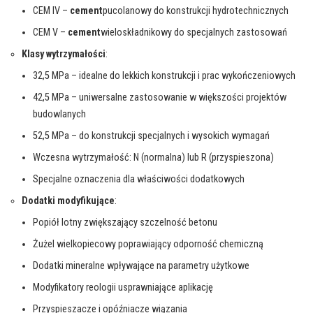
CEM IV –
cement
pucolanowy do konstrukcji hydrotechnicznych
CEM V –
cement
wieloskładnikowy do specjalnych zastosowań
Klasy wytrzymałości
:
32,5 MPa – idealne do lekkich konstrukcji i prac wykończeniowych
42,5 MPa – uniwersalne zastosowanie w większości projektów
budowlanych
52,5 MPa – do konstrukcji specjalnych i wysokich wymagań
Wczesna wytrzymałość: N (normalna) lub R (przyspieszona)
Specjalne oznaczenia dla właściwości dodatkowych
Dodatki modyfikujące
:
Popiół lotny zwiększający szczelność betonu
Żużel wielkopiecowy poprawiający odporność chemiczną
Dodatki mineralne wpływające na parametry użytkowe
Modyfikatory reologii usprawniające aplikację
Przyspieszacze i opóźniacze wiązania