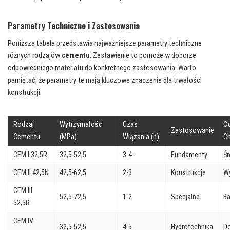
Parametry Techniczne i Zastosowania
Poniższa tabela przedstawia najważniejsze parametry techniczne
różnych rodzajów
cementu
. Zestawienie to pomoże w doborze
odpowiedniego materiału do konkretnego zastosowania. Warto
pamiętać, że parametry te mają kluczowe znaczenie dla trwałości
konstrukcji.
Rodzaj
Wytrzymałość
Czas
O
Zastosowanie
Cementu
(MPa)
Wiązania (h)
C
CEM I 32,5R
32,5-52,5
3-4
Fundamenty
Śr
CEM II 42,5N
42,5-62,5
2-3
Konstrukcje
W
CEM III
52,5-72,5
1-2
Specjalne
B
52,5R
CEM IV
32,5-52,5
4-5
Hydrotechnika
D