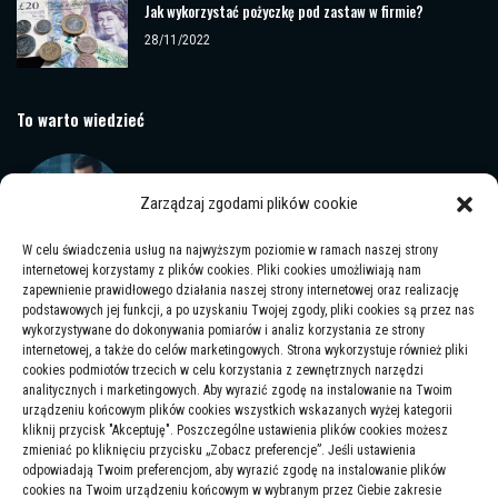
Jak wykorzystać pożyczkę pod zastaw w firmie?
28/11/2022
To warto wiedzieć
Umowa deweloperska a kredyt – co sprawdza bank, jak
zwiększyć szanse
Zarządzaj zgodami plików cookie
09/01/2026
W celu świadczenia usług na najwyższym poziomie w ramach naszej strony
internetowej korzystamy z plików cookies. Pliki cookies umożliwiają nam
zapewnienie prawidłowego działania naszej strony internetowej oraz realizację
podstawowych jej funkcji, a po uzyskaniu Twojej zgody, pliki cookies są przez nas
Jak odzyskać kobietę – sekrety skutecznego powrotu
wykorzystywane do dokonywania pomiarów i analiz korzystania ze strony
internetowej, a także do celów marketingowych. Strona wykorzystuje również pliki
16/01/2025
cookies podmiotów trzecich w celu korzystania z zewnętrznych narzędzi
analitycznych i marketingowych. Aby wyrazić zgodę na instalowanie na Twoim
urządzeniu końcowym plików cookies wszystkich wskazanych wyżej kategorii
kliknij przycisk "Akceptuję". Poszczególne ustawienia plików cookies możesz
zmieniać po kliknięciu przycisku „Zobacz preferencje”. Jeśli ustawienia
Kredyt dla samozatrudnionych na skali podatkowej – jak
odpowiadają Twoim preferencjom, aby wyrazić zgodę na instalowanie plików
liczyć zdolność
cookies na Twoim urządzeniu końcowym w wybranym przez Ciebie zakresie