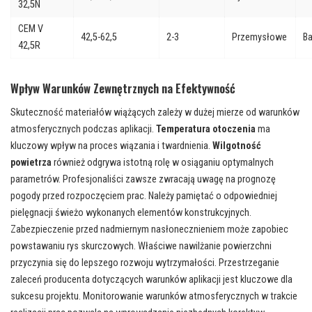
32,5N
CEM V
42,5-62,5
2-3
Przemysłowe
B
42,5R
Wpływ Warunków Zewnętrznych na Efektywność
Skuteczność materiałów wiążących zależy w dużej mierze od warunków
atmosferycznych podczas aplikacji.
Temperatura otoczenia
ma
kluczowy wpływ na proces wiązania i twardnienia.
Wilgotność
powietrza
również odgrywa istotną rolę w osiąganiu optymalnych
parametrów. Profesjonaliści zawsze zwracają uwagę na prognozę
pogody przed rozpoczęciem prac. Należy pamiętać o odpowiedniej
pielęgnacji świeżo wykonanych elementów konstrukcyjnych.
Zabezpieczenie przed nadmiernym nasłonecznieniem może zapobiec
powstawaniu rys skurczowych. Właściwe nawilżanie powierzchni
przyczynia się do lepszego rozwoju wytrzymałości. Przestrzeganie
zaleceń producenta dotyczących warunków aplikacji jest kluczowe dla
sukcesu projektu. Monitorowanie warunków atmosferycznych w trakcie