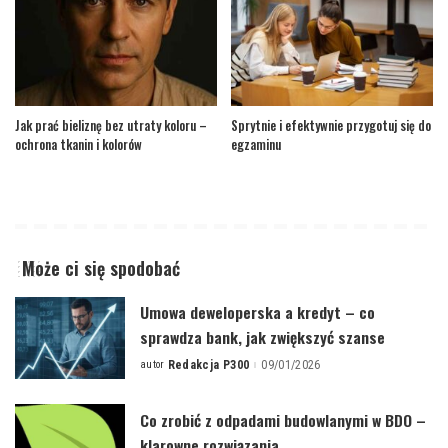
Jak prać bieliznę bez utraty koloru –
Sprytnie i efektywnie przygotuj się do
ochrona tkanin i kolorów
egzaminu
Może ci się spodobać
Umowa deweloperska a kredyt – co
sprawdza bank, jak zwiększyć szanse
autor
Redakcja P300
09/01/2026
Posted
by
Co zrobić z odpadami budowlanymi w BDO –
klarowne rozwiązania