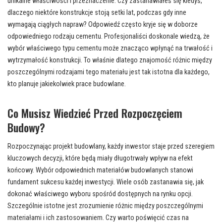
unikalne właściwości i przeznaczenie. Czy zastanawiałeś się kiedyś,
dlaczego niektóre konstrukcje stoją setki lat, podczas gdy inne
wymagają ciągłych napraw? Odpowiedź często kryje się w doborze
odpowiedniego rodzaju cementu. Profesjonaliści doskonale wiedzą, że
wybór właściwego typu cementu może znacząco wpłynąć na trwałość i
wytrzymałość konstrukcji. To właśnie dlatego znajomość różnic między
poszczególnymi rodzajami tego materiału jest tak istotna dla każdego,
kto planuje jakiekolwiek prace budowlane.
Co Musisz Wiedzieć Przed Rozpoczęciem
Budowy?
Rozpoczynając projekt budowlany, każdy inwestor staje przed szeregiem
kluczowych decyzji, które będą miały długotrwały wpływ na efekt
końcowy. Wybór odpowiednich materiałów budowlanych stanowi
fundament sukcesu każdej inwestycji. Wiele osób zastanawia się, jak
dokonać właściwego wyboru spośród dostępnych na rynku opcji.
Szczególnie istotne jest zrozumienie różnic między poszczególnymi
materiałami i ich zastosowaniem. Czy warto poświęcić czas na