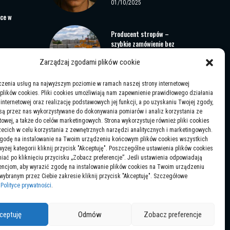
01/10/2025
ice w
Producent stropów –
szybkie zamówienie bez
czekania
Zarządzaj zgodami plików cookie
19/01/2025
iedzieć o
uacyjnych?
czenia usług na najwyższym poziomie w ramach naszej strony internetowej
Jaka muzyka klubowa
plików cookies. Pliki cookies umożliwiają nam zapewnienie prawidłowego działania
pasuje na festiwale letnie
 internetowej oraz realizację podstawowych jej funkcji, a po uzyskaniu Twojej zgody,
 są przez nas wykorzystywane do dokonywania pomiarów i analiz korzystania ze
– wybór gatunków i
etowej, a także do celów marketingowych. Strona wykorzystuje również pliki cookies
trendów
ecich w celu korzystania z zewnętrznych narzędzi analitycznych i marketingowych.
22/12/2025
zgodę na instalowanie na Twoim urządzeniu końcowym plików cookies wszystkich
żej kategorii kliknij przycisk "Akceptuję". Poszczególne ustawienia plików cookies
ać po kliknięciu przycisku „Zobacz preferencje”. Jeśli ustawienia odpowiadają
encjom, aby wyrazić zgodę na instalowanie plików cookies na Twoim urządzeniu
branym przez Ciebie zakresie kliknij przycisk "Akceptuję". Szczegółowe
w
Polityce prywatności
.
ceptuję
Odmów
Zobacz preferencje