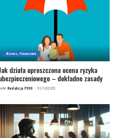
Biznes, Finansowe
Jak działa uproszczona ocena ryzyka
ubezpieczeniowego – dokładne zasady
autor
Redakcja P300
01/10/2025
Posted
by