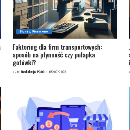
Biznes, Finansowe
a
Faktoring dla firm transportowych:
sposób na płynność czy pułapka
gotówki?
autor
Redakcja P300
05/07/2025
Posted
by