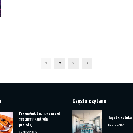
1
2
3
i
Często czytane
Przenośnik taśmowy przed
Tapety: Sztuka 
sezonem: kontrola
przestoju
07/12/2023
22/06/2026