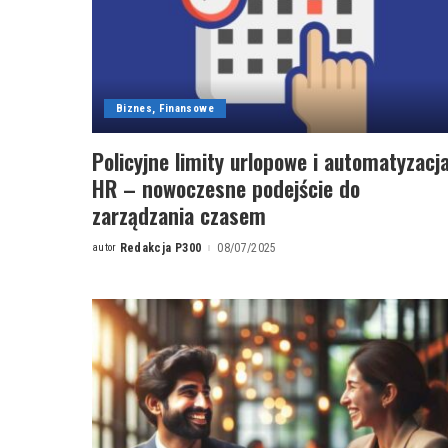
Biznes, Finansowe
Policyjne limity urlopowe i automatyzacj
HR – nowoczesne podejście do
zarządzania czasem
autor
Redakcja P300
08/07/2025
Posted
by