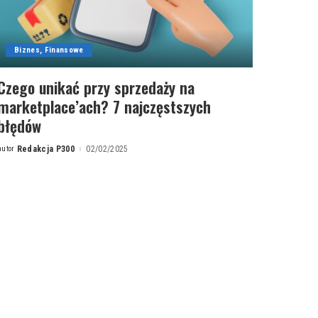
Biznes, Finansowe
Czego unikać przy sprzedaży na
marketplace’ach? 7 najczęstszych
błędów
autor
Redakcja P300
02/02/2025
Posted
by