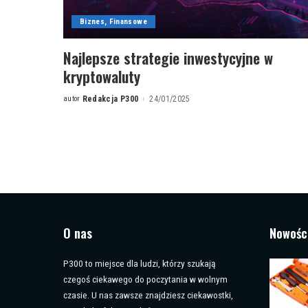
Biznes, Finansowe
Najlepsze strategie inwestycyjne w
kryptowaluty
autor
Redakcja P300
24/01/2025
Posted
by
O nas
Nowośc
P300 to miejsce dla ludzi, którzy szukają
czegoś ciekawego do poczytania w wolnym
czasie. U nas zawsze znajdziesz ciekawostki,