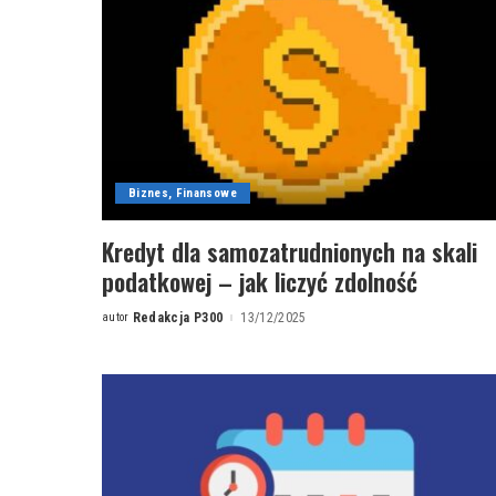
Biznes, Finansowe
Kredyt dla samozatrudnionych na skali
podatkowej – jak liczyć zdolność
autor
Redakcja P300
13/12/2025
Posted
by