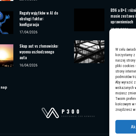
B96 a B+E: różn
Reguły wyjątków w AI do
masie zestawu i
obsługi faktur:
uprawnieniach
konfiguracja
27/03/2026
17/04/2026
Co powinniśmy w
Skup aut vs złomowisko:
drabinach ewak
W celu świad
wycena uszkodzonego
korzystamy z 
auta
03/01/2023
naszej strony
16/04/2026
pliki cookies
strony intern
podmiotów trz
Aby wyrazić 
 nap
wskazanych wy
możesz zmieni
Twoim prefer
końcowym w wy
znajdziesz 
Ak