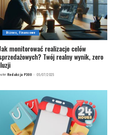
Biznes, Finansowe
Jak monitorować realizacje celów
sprzedażowych? Twój realny wynik, zero
iluzji
autor
Redakcja P300
05/07/2025
Posted
by