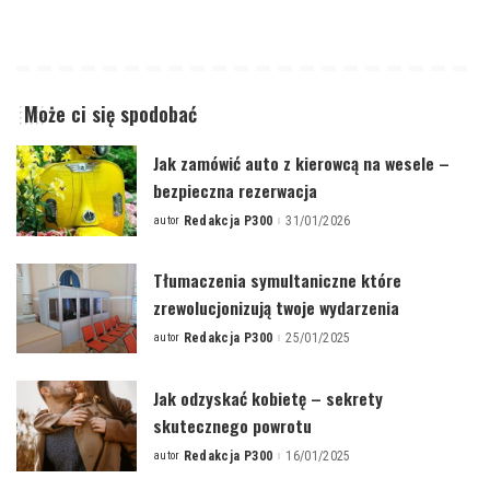
Może ci się spodobać
Jak zamówić auto z kierowcą na wesele –
bezpieczna rezerwacja
autor
Redakcja P300
31/01/2026
Posted
by
Tłumaczenia symultaniczne które
zrewolucjonizują twoje wydarzenia
autor
Redakcja P300
25/01/2025
Posted
by
Jak odzyskać kobietę – sekrety
skutecznego powrotu
autor
Redakcja P300
16/01/2025
Posted
by