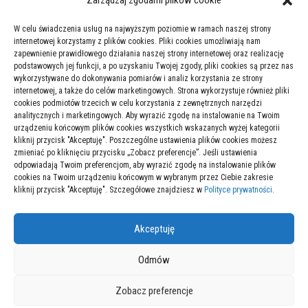
firmę w Bazie Danych Odpadów?
Zarządzaj zgodami plików cookie
25/10/2023
W celu świadczenia usług na najwyższym poziomie w ramach naszej strony
internetowej korzystamy z plików cookies. Pliki cookies umożliwiają nam
zapewnienie prawidłowego działania naszej strony internetowej oraz realizację
podstawowych jej funkcji, a po uzyskaniu Twojej zgody, pliki cookies są przez nas
L4 Online: Rozwiązanie dla zajętych rodziców
wykorzystywane do dokonywania pomiarów i analiz korzystania ze strony
internetowej, a także do celów marketingowych. Strona wykorzystuje również pliki
24/11/2023
cookies podmiotów trzecich w celu korzystania z zewnętrznych narzędzi
analitycznych i marketingowych. Aby wyrazić zgodę na instalowanie na Twoim
urządzeniu końcowym plików cookies wszystkich wskazanych wyżej kategorii
kliknij przycisk "Akceptuję". Poszczególne ustawienia plików cookies możesz
zmieniać po kliknięciu przycisku „Zobacz preferencje”. Jeśli ustawienia
Najlepsze strategie inwestycyjne w kryptowaluty
odpowiadają Twoim preferencjom, aby wyrazić zgodę na instalowanie plików
cookies na Twoim urządzeniu końcowym w wybranym przez Ciebie zakresie
24/01/2025
kliknij przycisk "Akceptuję". Szczegółowe znajdziesz w
Polityce prywatności
.
Akceptuję
Odmów
Zobacz preferencje