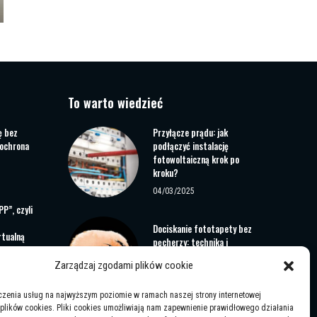
To warto wiedzieć
ę bez
Przyłącze prądu: jak
 ochrona
podłączyć instalację
fotowoltaiczną krok po
kroku?
04/03/2025
P”, czyli
Dociskanie fototapety bez
rtualną
pęcherzy: technika i
uż w
korekta
Wrocławiu!
Zarządzaj zgodami plików cookie
12/02/2026
czenia usług na najwyższym poziomie w ramach naszej strony internetowej
plików cookies. Pliki cookies umożliwiają nam zapewnienie prawidłowego działania
we które
Kalkulator Ułamków