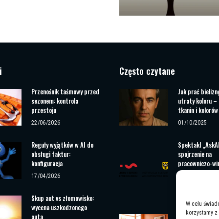
i
Często czytane
Przenośnik taśmowy przed
Jak prać bielizn
sezonem: kontrola
utraty koloru –
przestoju
tkanin i kolorów
22/06/2026
01/10/2025
Reguły wyjątków w AI do
Spektakl „AskAP
obsługi faktur:
spojrzenie na
konfiguracja
pracowniczo-wi
rzeczywistość j
17/04/2026
listopadzie we 
09/11/2023
Skup aut vs złomowisko:
W celu świad
wycena uszkodzonego
korzystamy z 
auta
Kuchnie moduło