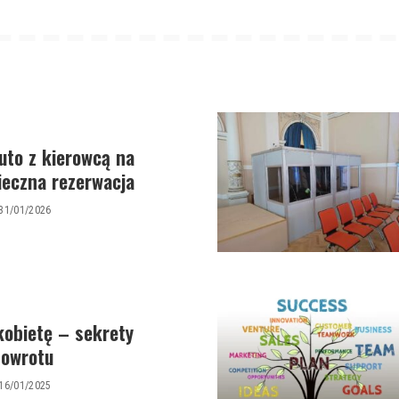
uto z kierowcą na
ieczna rezerwacja
31/01/2026
kobietę – sekrety
powrotu
16/01/2025