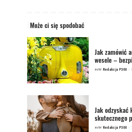
Może ci się spodobać
Jak zamówić a
wesele – bezp
autor
Redakcja P300
Posted
by
Jak odzyskać 
skutecznego 
autor
Redakcja P300
Posted