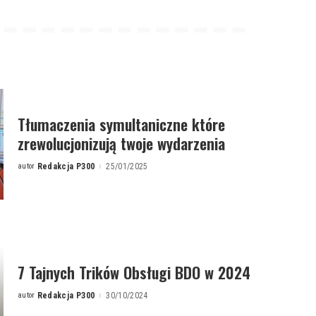
Tłumaczenia symultaniczne które
zrewolucjonizują twoje wydarzenia
autor
Redakcja P300
25/01/2025
Posted
by
7 Tajnych Trików Obsługi BDO w 2024
autor
Redakcja P300
30/10/2024
Posted
by