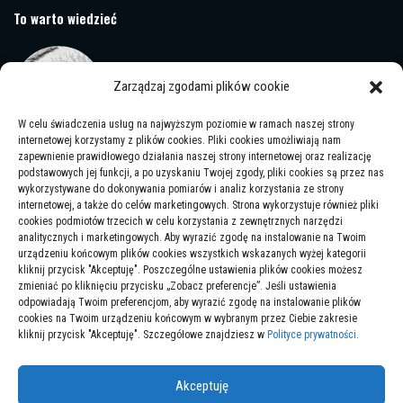
To warto wiedzieć
Schody betonowe – wszystko co musisz wiedzieć przed
budową
Zarządzaj zgodami plików cookie
19/02/2025
W celu świadczenia usług na najwyższym poziomie w ramach naszej strony
internetowej korzystamy z plików cookies. Pliki cookies umożliwiają nam
zapewnienie prawidłowego działania naszej strony internetowej oraz realizację
podstawowych jej funkcji, a po uzyskaniu Twojej zgody, pliki cookies są przez nas
Felgi concaver – jak wybrać idealne do Twojego
wykorzystywane do dokonywania pomiarów i analiz korzystania ze strony
samochodu?
internetowej, a także do celów marketingowych. Strona wykorzystuje również pliki
cookies podmiotów trzecich w celu korzystania z zewnętrznych narzędzi
07/03/2025
analitycznych i marketingowych. Aby wyrazić zgodę na instalowanie na Twoim
urządzeniu końcowym plików cookies wszystkich wskazanych wyżej kategorii
kliknij przycisk "Akceptuję". Poszczególne ustawienia plików cookies możesz
zmieniać po kliknięciu przycisku „Zobacz preferencje”. Jeśli ustawienia
Listwy Orac Decor – Szlachetne Wykończenie Twoich
odpowiadają Twoim preferencjom, aby wyrazić zgodę na instalowanie plików
Podłóg
cookies na Twoim urządzeniu końcowym w wybranym przez Ciebie zakresie
kliknij przycisk "Akceptuję". Szczegółowe znajdziesz w
Polityce prywatności
.
13/01/2025
Akceptuję