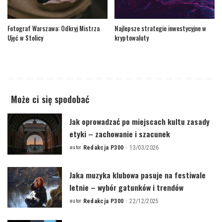
Fotograf Warszawa: Odkryj Mistrza
Najlepsze strategie inwestycyjne w
Ujęć w Stolicy
kryptowaluty
Może ci się spodobać
Jak oprowadzać po miejscach kultu zasady
etyki – zachowanie i szacunek
autor
Redakcja P300
13/03/2026
Posted
by
Jaka muzyka klubowa pasuje na festiwale
letnie – wybór gatunków i trendów
autor
Redakcja P300
22/12/2025
Posted
by