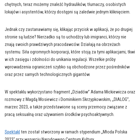
chętnych, teraz możemy znaleźć hydraulików, tłumaczy, osobistych
lokajów i asystentów, którzy dostępni są zaledwie jednym kliknięciem.
Jednak czy zastanawiamy się, klikając przycisk w aplikacji, że po drugiej
stronie są ludzie? Nierzadko są to uchodźcy lub imigranci, którzy nie
znają swoich prawdziwych pracodawców. Działają na obrzeżach
systemu. Siła ogromnych korporacji, które stoją za tymi aplikacjami, tkwi
w ich zasięgu i zdolności do unikania regulacji. Wszelkie próby
wprowadzenia ograniczeń szybko są obchodzone przez pośredników
oraz przez samych technologicznych gigantów.
W spektaklu wykorzystano fragment „Dziadów” Adama Mickiewicza oraz
rozmowy z Magdą Mosiewicz i Dominikiem Skrzypkowskim, „DIALOG”,
marzec 2023, a także przedstawione są sceny przemocy związane z
pracą seksualną oraz używaniem środków psychoaktywnych.
Spektakl
ten został stworzony w ramach stypendium „Młoda Polska
2023″ przy wsparciu Narodowego Centrum Kultury.