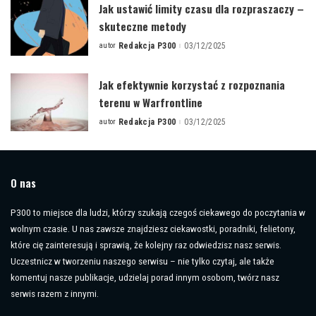
Jak ustawić limity czasu dla rozpraszaczy –
skuteczne metody
autor
Redakcja P300
03/12/2025
Posted
by
Jak efektywnie korzystać z rozpoznania
terenu w Warfrontline
autor
Redakcja P300
03/12/2025
Posted
by
O nas
P300 to miejsce dla ludzi, którzy szukają czegoś ciekawego do poczytania w
wolnym czasie. U nas zawsze znajdziesz ciekawostki, poradniki, felietony,
które cię zainteresują i sprawią, że kolejny raz odwiedzisz nasz serwis.
Uczestnicz w tworzeniu naszego serwisu – nie tylko czytaj, ale także
komentuj nasze publikacje, udzielaj porad innym osobom, twórz nasz
serwis razem z innymi.