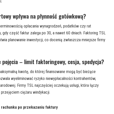
i.
ortowy wpływa na płynność gotówkową?
terminowością opłacania wynagrodzeń, podatków czy rat
m, gdy część faktur zalega po 30, a nawet 60 dniach. Faktoring TSL
atwia planowanie inwestycji, co docenią zwłaszcza mniejsze firmy
pojęcia – limit faktoringowy, cesja, spedycja?
maksymalną kwotę, do której finansowane mogą być bieżące
pozwala wyeliminować ryzyko niewypłacalności kontrahentów,
rodowej. Firmy TSL najczęściej oczekują usługi, która łączy
 przejęciem ciężaru windykacji.
 rachunku po przekazaniu faktury