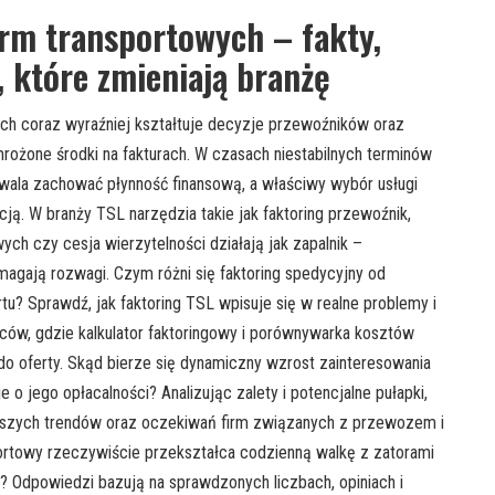
irm transportowych – fakty,
e, które zmieniają branżę
wych coraz wyraźniej kształtuje decyzje przewoźników oraz
ożone środki na fakturach. W czasach niestabilnych terminów
wala zachować płynność finansową, a właściwy wybór usługi
ą. W branży TSL narzędzia takie jak faktoring przewoźnik,
ych czy cesja wierzytelności działają jak zapalnik –
magają rozwagi. Czym różni się faktoring spedycyjny od
rtu? Sprawdź, jak faktoring TSL wpisuje się w realne problemy i
rców, gdzie kalkulator faktoringowy i porównywarka kosztów
do oferty. Skąd bierze się dynamiczny wzrost zainteresowania
 o jego opłacalności? Analizując zalety i potencjalne pułapki,
owszych trendów oraz oczekiwań firm związanych z przewozem i
portowy rzeczywiście przekształca codzienną walkę z zatorami
? Odpowiedzi bazują na sprawdzonych liczbach, opiniach i