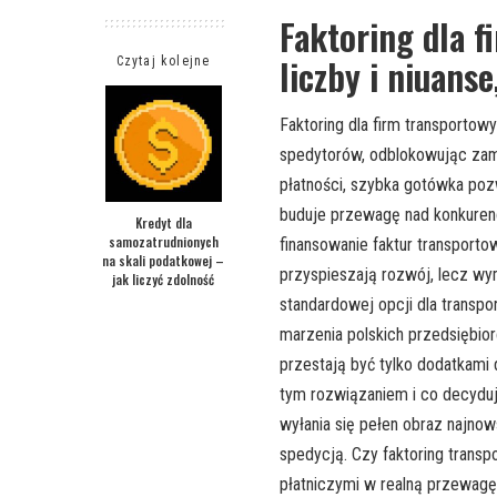
Faktoring dla f
liczby i niuans
Czytaj kolejne
Faktoring dla firm transporto
spedytorów, odblokowując zamr
płatności, szybka gotówka poz
buduje przewagę nad konkurencj
Kredyt dla
samozatrudnionych
finansowanie faktur transportow
na skali podatkowej –
przyspieszają rozwój, lecz wy
jak liczyć zdolność
standardowej opcji dla transpo
marzenia polskich przedsiębio
przestają być tylko dodatkami 
tym rozwiązaniem i co decyduje
wyłania się pełen obraz najn
spedycją. Czy faktoring trans
płatniczymi w realną przewagę