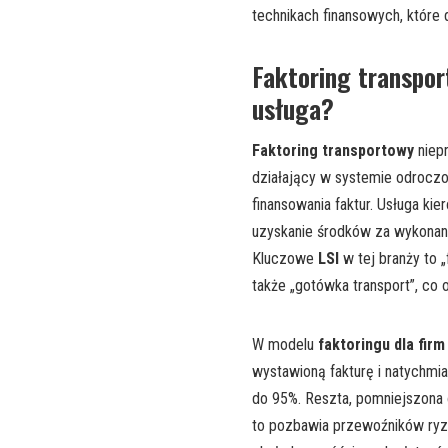
technikach finansowych, które d
Faktoring transpor
usługa?
Faktoring transportowy
niep
działający w systemie odroczo
finansowania faktur. Usługa k
uzyskanie środków za wykonane
Kluczowe
LSI
w tej branży to „
także „gotówka transport”, co 
W modelu
faktoringu dla fir
wystawioną fakturę i natychmia
do 95%. Reszta, pomniejszona 
to pozbawia przewoźników ryzy