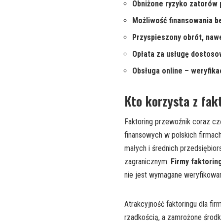
Obniżone ryzyko zatorów p
Możliwość finansowania be
Przyspieszony obrót, nawe
Opłata za usługę dostoso
Obsługa online – weryfika
Kto korzysta z fak
Faktoring przewoźnik coraz cz
finansowych w polskich firmac
małych i średnich przedsiębio
zagranicznym.
Firmy faktorin
nie jest wymagane weryfikowan
Atrakcyjność faktoringu dla fi
rzadkością, a zamrożone środki