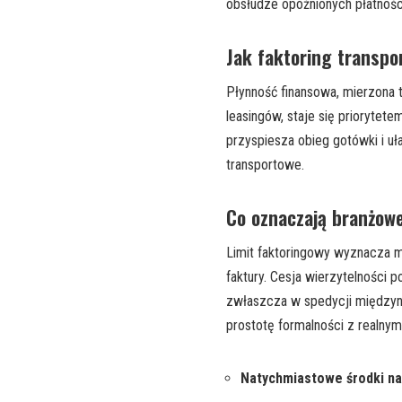
obsłudze opóźnionych płatnośc
Jak faktoring transp
Płynność finansowa, mierzona 
leasingów, staje się priorytete
przyspiesza obieg gotówki i uł
transportowe.
Co oznaczają branżowe 
Limit faktoringowy wyznacza 
faktury. Cesja wierzytelności 
zwłaszcza w spedycji międzyna
prostotę formalności z realnym
Natychmiastowe środki na