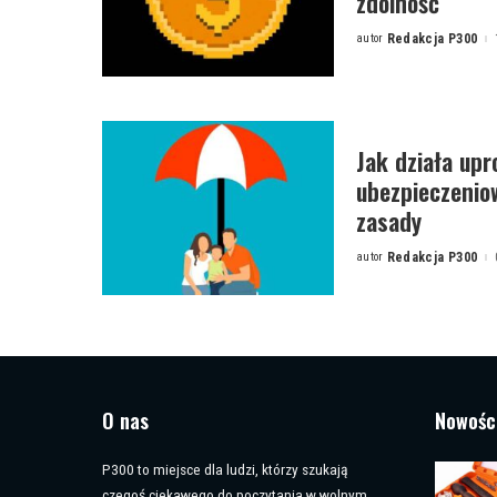
zdolność
autor
Redakcja P300
Posted
by
Jak działa up
ubezpieczenio
zasady
autor
Redakcja P300
Posted
by
O nas
Nowośc
P300 to miejsce dla ludzi, którzy szukają
czegoś ciekawego do poczytania w wolnym