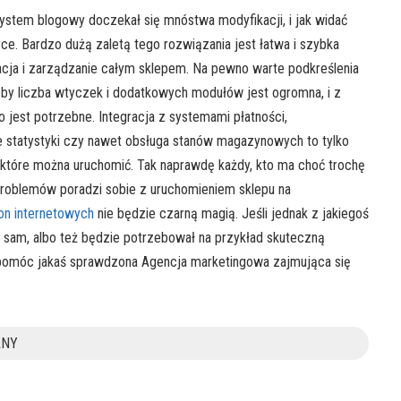
system blogowy doczekał się mnóstwa modyfikacji, i jak widać
. Bardzo dużą zaletą tego rozwiązania jest łatwa i szybka
uracja i zarządzanie całym sklepem. Na pewno warte podkreślenia
zeby liczba wtyczek i dodatkowych modułów jest ogromna, i z
o jest potrzebne. Integracja z systemami płatności,
 statystyki czy nawet obsługa stanów magazynowych to tylko
, które można uruchomić. Tak naprawdę każdy, kto ma choć trochę
problemów poradzi sobie z uruchomieniem sklepu na
on internetowych
nie będzie czarną magią. Jeśli jednak z jakiegoś
ć sam, albo też będzie potrzebował na przykład skuteczną
omóc jakaś sprawdzona Agencja marketingowa zajmująca się
ANY