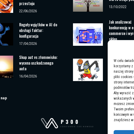
przestoju
13/10/2022
22/06/2026
Jak analizować
Reguły wyjątków w AI do
konkurencję w e
obsługi faktur:
commerce i wyró
konfiguracja
sklep
17/04/2026
02/02/2025
Skup aut vs złomowisko:
Jak radzić sobie
W celu świad
wycena uszkodzonego
chorobami w żł
korzystamy z 
auta
skuteczne rozw
naszej strony
16/04/2026
pliki cookies
18/09/2025
strony intern
podmiotów trz
Aby wyrazić 
 nap
wskazanych wy
możesz zmieni
Twoim prefer
końcowym w wy
znajdziesz 