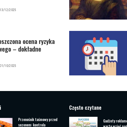
13/12/2025
roszczona ocena ryzyka
wego – dokładne
01/10/2025
i
Często czytane
Przenośnik taśmowy przed
Gadżety reklam
sezonem: kontrola
warto wziąć po