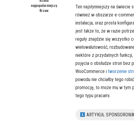
Azalia
najpopularniejszy
Ten najsłynniejszy na świecie 
Krzew
również w obszarze e-commerce
instalacja, oraz prosta konfig
jest także to, że w razie potr
reguły znajdzie się wszystko c
wielowalutowość, rozbudowane
niektóre z przydatnych funkcji
pojęcia o obsłudze stron bez 
WooCommerce i
tworzenie str
powodu nie chciałby tego robi
promocję, to może mu w tym p
tego typu pracami.
ARTYKUŁ SPONSOROW