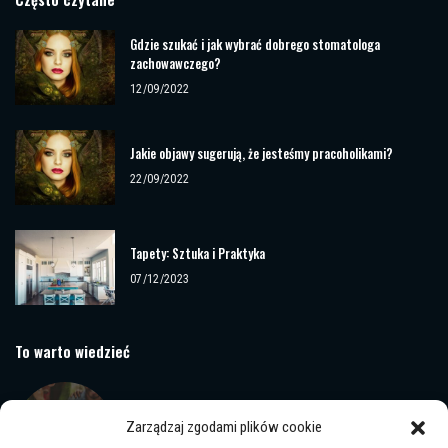
Gdzie szukać i jak wybrać dobrego stomatologa
zachowawczego?
12/09/2022
Jakie objawy sugerują, że jesteśmy pracoholikami?
22/09/2022
Tapety: Sztuka i Praktyka
07/12/2023
To warto wiedzieć
Najważniejsze parametry hostingu WordPress dla strony
www
Zarządzaj zgodami plików cookie