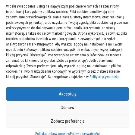
03/02/2025
W celu świadczenia usług na najwyższym poziomie w ramach naszej strony
internetowej korzystamy z plików cookies. Pliki cookies umożliwiają nam
zapewnienie prawidłowego działania naszej strony internetowej oraz realizację
podstawowych jej funkcji, a po uzyskaniu Twojej zgody, pliki cookies są przez nas
Jak wygląda obsługa wieży monitorującej? Dzień
wykorzystywane do dokonywania pomiarów i analiz korzystania ze strony
operatora oczami kamery
internetowej, a także do celów marketingowych. Strona wykorzystuje również pliki
cookies podmiotów trzecich w celu korzystania z zewnętrznych narzędzi
30/07/2025
analitycznych i marketingowych. Aby wyrazić zgodę na instalowanie na Twoim
urządzeniu końcowym plików cookies wszystkich wskazanych wyżej kategorii
kliknij przycisk "Akceptuję". Poszczególne ustawienia plików cookies możesz
zmieniać po kliknięciu przycisku „Zobacz preferencje”. Jeśli ustawienia
Jaka muzyka klubowa pasuje na festiwale letnie – wybór
odpowiadają Twoim preferencjom, aby wyrazić zgodę na instalowanie plików
gatunków i trendów
cookies na Twoim urządzeniu końcowym w wybranym przez Ciebie zakresie
kliknij przycisk "Akceptuję". Szczegółowe znajdziesz w
Polityce prywatności
.
22/12/2025
Akceptuję
Odmów
Zobacz preferencje
© P300 // Wszelkie prawa zastrzeżone
Polityka plików cookies
Polityka prywatności