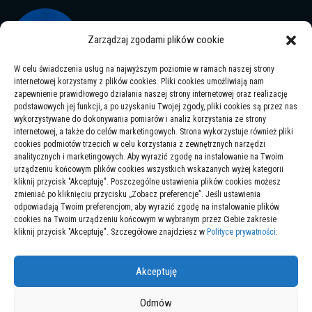
Jak dobrze dobrać ramki i kontakty do swojego wnętrza.
Zarządzaj zgodami plików cookie
16/11/2022
W celu świadczenia usług na najwyższym poziomie w ramach naszej strony
internetowej korzystamy z plików cookies. Pliki cookies umożliwiają nam
zapewnienie prawidłowego działania naszej strony internetowej oraz realizację
podstawowych jej funkcji, a po uzyskaniu Twojej zgody, pliki cookies są przez nas
Jakie są korzyści z nauki języka angielskiego w
wykorzystywane do dokonywania pomiarów i analiz korzystania ze strony
przedszkolu? Jedno dziecko, dwa światy
internetowej, a także do celów marketingowych. Strona wykorzystuje również pliki
cookies podmiotów trzecich w celu korzystania z zewnętrznych narzędzi
11/07/2025
analitycznych i marketingowych. Aby wyrazić zgodę na instalowanie na Twoim
urządzeniu końcowym plików cookies wszystkich wskazanych wyżej kategorii
kliknij przycisk "Akceptuję". Poszczególne ustawienia plików cookies możesz
zmieniać po kliknięciu przycisku „Zobacz preferencje”. Jeśli ustawienia
Panele winylowe, jako sposób na oryginalną i nowoczesną
odpowiadają Twoim preferencjom, aby wyrazić zgodę na instalowanie plików
łazienkę
cookies na Twoim urządzeniu końcowym w wybranym przez Ciebie zakresie
kliknij przycisk "Akceptuję". Szczegółowe znajdziesz w
Polityce prywatności
.
16/11/2022
Akceptuję
Odmów