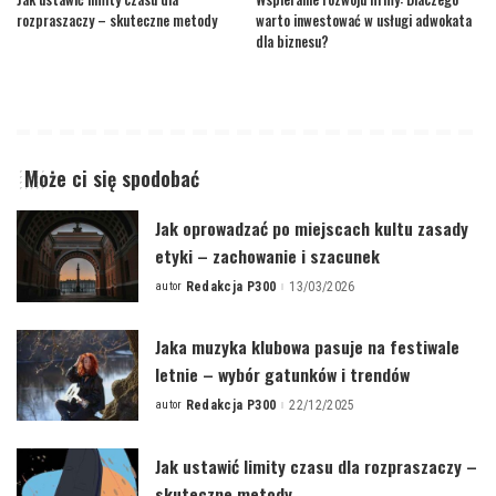
rozpraszaczy – skuteczne metody
warto inwestować w usługi adwokata
dla biznesu?
Może ci się spodobać
Jak oprowadzać po miejscach kultu zasady
etyki – zachowanie i szacunek
autor
Redakcja P300
13/03/2026
Posted
by
Jaka muzyka klubowa pasuje na festiwale
letnie – wybór gatunków i trendów
autor
Redakcja P300
22/12/2025
Posted
by
Jak ustawić limity czasu dla rozpraszaczy –
skuteczne metody