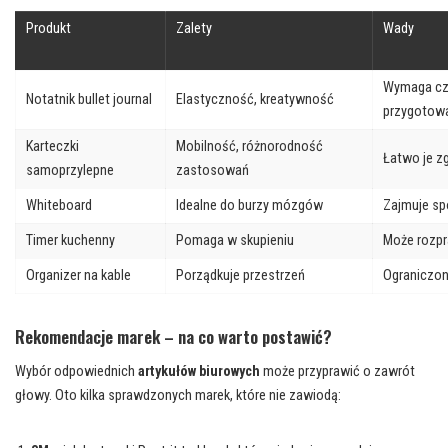
Produkt
Zalety
Wady
Wymaga cz
Notatnik bullet journal
Elastyczność, kreatywność
przygotow
Karteczki
Mobilność, różnorodność
Łatwo je z
samoprzylepne
zastosowań
Whiteboard
Idealne do burzy mózgów
Zajmuje sp
Timer kuchenny
Pomaga w skupieniu
Może rozpr
Organizer na kable
Porządkuje przestrzeń
Ograniczo
Rekomendacje marek – na co warto postawić?
Wybór odpowiednich
artykułów biurowych
może przyprawić o zawrót
głowy. Oto kilka sprawdzonych marek, które nie zawiodą: