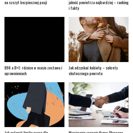
na szczyt bezpiecznej pasji
jakość powietrza najbardziej – ranking
i fakty
B96 a B+E: różnice w masie zestawu i
Jak odzyskać kobietę – sekrety
uprawnieniach
skutecznego powrotu
Jak ustawić limity czasu dla
Wspieranie rozwoju firmy: Dlaczego