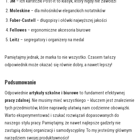
3M
– ich karteczki Post-it to klasyk, który nigdy nie zawodzi
Moleskine
– dla miłośników eleganckich notatników
Faber-Castell
– długopisy i ołówki najwyższej jakości
Fellowes
– ergonomiczne akcesoria biurowe
Leitz
– segregatory i organizery na medal
Pamiętajmy jednak, że marka to nie wszystko. Czasem tańszy
odpowiednik może okazać się równie dobry, a nawet lepszy!
Podsumowanie
Odpowiednie
artykuły szkolne i biurowe
to fundament efektywnej
pracy zdalnej
. Nie musimy mieć wszystkiego – kluczem jest znalezienie
tych przedmiotów, które naprawdę ułatwią nam codzienne obowiązki.
Warto eksperymentować i szukać rozwiązań dopasowanych do
naszego stylu pracy. Pamiętajmy, że nawet najlepsze gadżety nie
zastąpią dobrej organizacji i samodyscypliny. To my jesteśmy głównym
narzędziem swojej produktywności!