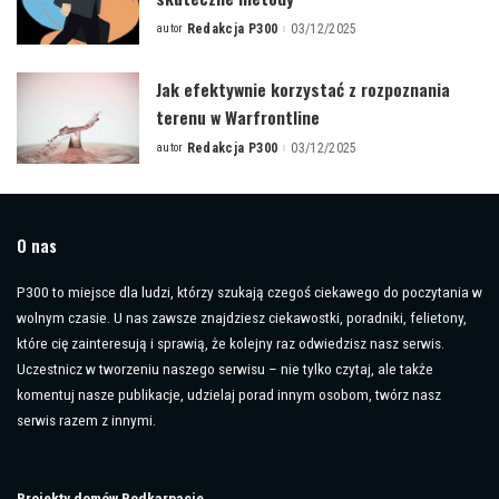
autor
Redakcja P300
03/12/2025
Posted
by
Jak efektywnie korzystać z rozpoznania
terenu w Warfrontline
autor
Redakcja P300
03/12/2025
Posted
by
O nas
P300 to miejsce dla ludzi, którzy szukają czegoś ciekawego do poczytania w
wolnym czasie. U nas zawsze znajdziesz ciekawostki, poradniki, felietony,
które cię zainteresują i sprawią, że kolejny raz odwiedzisz nasz serwis.
Uczestnicz w tworzeniu naszego serwisu – nie tylko czytaj, ale także
komentuj nasze publikacje, udzielaj porad innym osobom, twórz nasz
serwis razem z innymi.
Projekty domów Podkarpacie